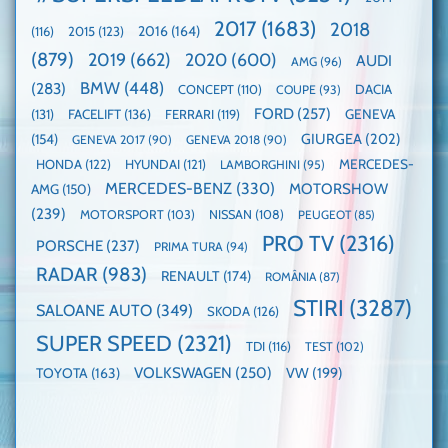
Nurburgring
mare
este
paradă
2017
(1683)
2018
2015
(123)
2016
(164)
(116)
câștigătoare,
de
electricele
dube
(879)
2019
(662)
2020
(600)
AUDI
AMG
(96)
domină
WCOTY
BMW
(448)
(283)
DACIA
CONCEPT
(110)
COUPE
(93)
FORD
(257)
(131)
FACELIFT
(136)
FERRARI
(119)
GENEVA
GIURGEA
(202)
(154)
GENEVA 2017
(90)
GENEVA 2018
(90)
HONDA
(122)
HYUNDAI
(121)
MERCEDES-
LAMBORGHINI
(95)
MERCEDES-BENZ
(330)
MOTORSHOW
AMG
(150)
(239)
MOTORSPORT
(103)
NISSAN
(108)
PEUGEOT
(85)
PRO TV
(2316)
PORSCHE
(237)
PRIMA TURA
(94)
RADAR
(983)
RENAULT
(174)
ROMÂNIA
(87)
STIRI
(3287)
SALOANE AUTO
(349)
SKODA
(126)
SUPER SPEED
(2321)
TDI
(116)
TEST
(102)
VOLKSWAGEN
(250)
VW
(199)
TOYOTA
(163)