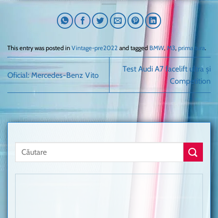
This entry was posted in
Vintage-pre2022
and tagged
BMW
,
M3
,
prima tura
.
Test Audi A7 facelift ultra și
Oficial: Mercedes-Benz Vito
Competition