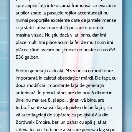
spre aripile față într-o curbă frumoasă, iar evazările
aripilor spate la pasajele roților accentuează nu
numai proporțiile excelente date de jantele imense
ci și stabilitatea impecabilă pe care o promite
mașina vizual. Nu știu dacă v-ați prins, dar îmi
place mult. Îmi place acum la fel de mult cum îmi
plăcea când aveam pe șifonier un poster cu un M3
E36 galben.
Pentru generația actuală, M3 vine cu o modificare
importantă în caietul obsedaților mărcii. De fapt, cu
două modificări importante față de generația
anterioară. În primul rând, are din nou 6 cilindri în
linie, nu mai are 8, și apoi… țineți-vă bine, are
turbo. Înainte să vă sfâșiați pielea de pe față și să
vă autoflagelați de supărare ca polițistul ăla din
Bordwalk Empire, beți un pahar cu apă și aflați
câteva lucruri. Turbinele alea care generau lag și pe