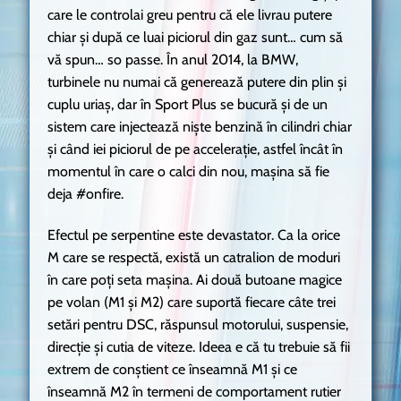
care le controlai greu pentru că ele livrau putere
chiar și după ce luai piciorul din gaz sunt… cum să
vă spun… so passe. În anul 2014, la BMW,
turbinele nu numai că generează putere din plin și
cuplu uriaș, dar în Sport Plus se bucură și de un
sistem care injectează niște benzină în cilindri chiar
și când iei piciorul de pe accelerație, astfel încât în
momentul în care o calci din nou, mașina să fie
deja #onfire.
Efectul pe serpentine este devastator. Ca la orice
M care se respectă, există un catralion de moduri
în care poți seta mașina. Ai două butoane magice
pe volan (M1 și M2) care suportă fiecare câte trei
setări pentru DSC, răspunsul motorului, suspensie,
direcție și cutia de viteze. Ideea e că tu trebuie să fii
extrem de conștient ce înseamnă M1 și ce
înseamnă M2 în termeni de comportament rutier