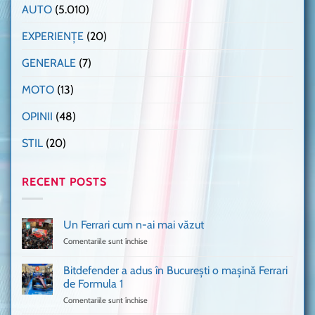
AUTO
(5.010)
EXPERIENȚE
(20)
GENERALE
(7)
MOTO
(13)
OPINII
(48)
STIL
(20)
RECENT POSTS
Un Ferrari cum n-ai mai văzut
Comentariile sunt închise
pentru
Un
Ferrari
Bitdefender a adus în București o mașină Ferrari
cum
de Formula 1
n-
Comentariile sunt închise
pentru
ai
Bitdefender
mai