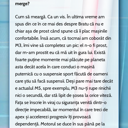
merge?
Cum să meargă. Ca un vis. În ultima vreme am
spus din ce în ce mai des despre Bratu că nu e
chiar așa de prost când spune că îi plac mașinile
confortabile. Însă acum, că tocmai am coborât din
M3, îmi vine să completez un pic: el n-o fi prost,
dar m-am prostit eu că mă uit în gura lui. Există
foarte puține momente mai plăcute pe planeta
asta decât acela în care conduci o mașină
puternică cu o suspensie sport făcută de oameni
care știu să facă suspensii. Deși pare mai tare decât
e actualul M5, spre exemplu, M3 nu-ți rupe rinichii
nici o secundă, dar stă lipit de șosea la orice viteză.
Fața se înscrie în viraj cu siguranța venită dintr-o
direcție impecabilă, iar momentul în care treci de
apex și accelerezi progresiv îți provoacă
dependență. Motorul se duce în sus până pe la