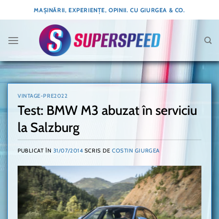
Skip
MAȘINĂRII, EXPERIENȚE, OPINII. CU GIURGEA & CO.
to
content
VINTAGE-PRE2022
Test: BMW M3 abuzat în serviciu
la Salzburg
PUBLICAT ÎN
31/07/2014
SCRIS DE
COSTIN GIURGEA