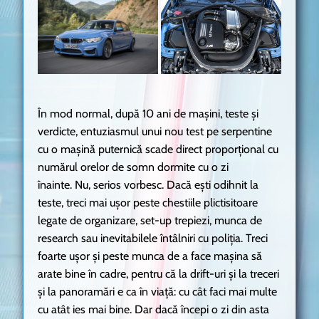
În mod normal, după 10 ani de mașini, teste și
verdicte, entuziasmul unui nou test pe serpentine
cu o mașină puternică scade direct proporțional cu
numărul orelor de somn dormite cu o zi
înainte. Nu, serios vorbesc. Dacă ești odihnit la
teste, treci mai ușor peste chestiile plictisitoare
legate de organizare, set-up trepiezi, munca de
research sau inevitabilele întâlniri cu poliția. Treci
foarte ușor și peste munca de a face mașina să
arate bine în cadre, pentru că la drift-uri și la treceri
și la panoramări e ca în viață: cu cât faci mai multe
cu atât ies mai bine. Dar dacă începi o zi din asta