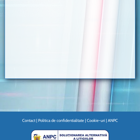
Contact
|
Politica de confidentialitate
|
Cookie-uri
|
ANPC