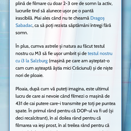
plină de filmare cu doar 2-3 ore de somn la activ,
lucrurile tind să alunece ușor pe o pantă
irascibilă. Mai ales când nu te cheamă
Dragoș
Sabadac
, ca să poți rezista săptămâni întregi fără
somn.
În plus, cumva astrele și natura au făcut testul
nostru cu M3 să fie ușor umbrit și de
testul nostru
cu i3 la Salzburg
(mașină pe care am așteptat-o
cam cum așteaptă ăștia mici Crăciunul) și de niște
nori de ploaie.
Ploaia, după cum vă puteți imagina, este ultimul
lucru de care ai nevoie când filmezi o mașină de
431 de cai putere care-i transmite pe toți pe puntea
spate. În primul rând pentru că DOP-ul va fi ud (și
deci recalcitrant), în al doilea rând pentru că
filmarea va ieși prost, în al treilea rând pentru că