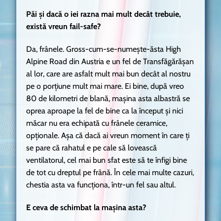
Păi și dacă o iei razna mai mult decât trebuie,
există vreun fail-safe?
Da, frânele. Gross-cum-se-numește-ăsta High
Alpine Road din Austria e un fel de Transfăgărășan
al lor, care are asfalt mult mai bun decât al nostru
pe o porțiune mult mai mare. Ei bine, după vreo
80 de kilometri de blană, mașina asta albastră se
oprea aproape la fel de bine ca la început și nici
măcar nu era echipată cu frânele ceramice,
opționale. Așa că dacă ai vreun moment în care ți
se pare că rahatul e pe cale să lovească
ventilatorul, cel mai bun sfat este să te înfigi bine
de tot cu dreptul pe frână. În cele mai multe cazuri,
chestia asta va funcționa, într-un fel sau altul.
E ceva de schimbat la mașina asta?