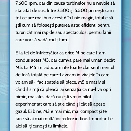
7.600 rpm, dar din cauza turbinelor nu e nevoie să
stai atât de sus. Între 2.500 și 5.500 primești cam
tot ce are mai bun acest 6 în linie magic, totul e să
știi cum să folosești puterea asta: eficient, pentru
tururi cât mai rapide sau spectaculos, pentru fanii
care vor să vadă mult fum.
E la fel de înfricoșător ca orice M pe care l-am
condus acest M3, dar cumva pare mai uman decât
M5. La M5 îmi aduc aminte foarte clar sentimentul
de frică totală pe care-l aveam în virajele în care
voiam să-i fac spatele să plece. M5 e masiv și
când îl simți că pleacă, ai senzația că nu-l va opri
nimic, mai ales dacă nu ești vreun pilot
experimentat care să știe când și cât să apese
gazul. Ei bine, M3 e mai mic, mai compact și te
face să ai mai multă încredere în tine. Important e
aici să-ți cunoști tu limitele.