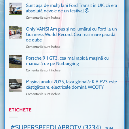
a
văzut
Sunt așa de mulți fani Ford Transit în UK, că era
adus
absolută nevoie de un festival 🤭
în
Comentariile sunt închise
pentru
București
Sunt
o
așa
Only VANS! Am pus și noi umărul cu Ford la un
mașină
de
Ferrari
Guinness World Record: Cea mai mare paradă
mulți
de
de dube
fani
Formula
Comentariile sunt închise
pentru
Ford
1
Only
Transit
VANS!
în
Porsche 911 GT3, cea mai rapidă mașină cu
Am
UK,
manuală de pe Nurburgring
pus
că
Comentariile sunt închise
pentru
și
era
Porsche
noi
absolută
911
Mașina anului 2025, faza globală: KIA EV3 este
umărul
nevoie
GT3,
cu
de
câștigătoare, electricele domină WCOTY
cea
Ford
un
Comentariile sunt închise
pentru
mai
la
festival
Mașina
rapidă
un
🤭
anului
mașină
Guinness
2025,
ETICHETE
cu
World
faza
manuală
Record:
globală:
de
Cea
KIA
pe
mai
#SUPERSPEEDLAPROTV
(3234)
2014
EV3