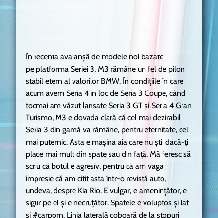
În recenta avalanșă de modele noi bazate
pe platforma Seriei 3, M3 rămâne un fel de pilon
stabil etern al valorilor BMW. În condițiile în care
acum avem Seria 4 în loc de Seria 3 Coupe, când
tocmai am văzut lansate Seria 3 GT și Seria 4 Gran
Turismo, M3 e dovada clară că cel mai dezirabil
Seria 3 din gamă va rămâne, pentru eternitate, cel
mai puternic. Asta e mașina aia care nu știi dacă-ți
place mai mult din spate sau din față. Mă feresc să
scriu că botul e agresiv, pentru că am vaga
impresie că am citit asta într-o revistă auto,
undeva, despre Kia Rio. E vulgar, e amenințător, e
sigur pe el și e necruțător. Spatele e voluptos și lat
și #carporn. Linia laterală coboară de la stopuri