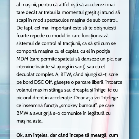
al mașinii, pentru că altfel riști să accelerezi mai
tare decât ar trebui la momentul greșit și atunci să
scapi în mod spectaculos mașina de sub control.
De fapt, cel mai important este să te obișnuiești
foarte repede cu modul în care funcționează
sistemul de control al tracțiunii, ca să știi cum se
comportă mașina cu el cuplat, cu el în poziția
MDM (care permite spatelui să danseze un pic, dar
intervine înainte să ajungi în șanț) sau cu el
decuplat complet. A, BTW, când ajungi să-ți scrie
pe bord DSC Off, găsește o parcare liberă, întoarce
volanul maxim stânga sau dreapta și înfige-te cu
piciorul drept în accelerație. Doar așa vei înțelege
ce înseamnă funcția „smokey burnout”, pe care
BMW a avut grijă s-o comunice în legătură cu
mașina asta.
Ok, am înțeles, dar când începe să meargă, cum