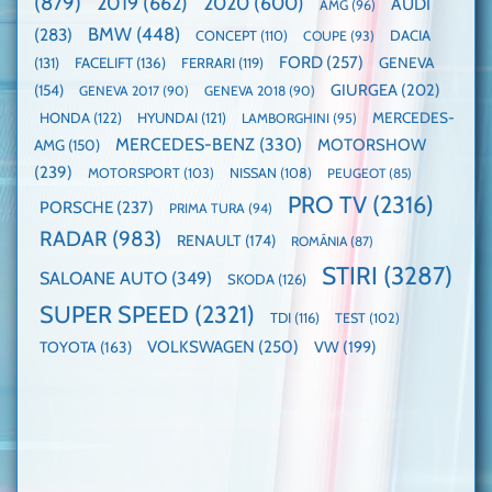
(879)
2019
(662)
2020
(600)
AUDI
AMG
(96)
domină
WCOTY
BMW
(448)
(283)
DACIA
CONCEPT
(110)
COUPE
(93)
FORD
(257)
(131)
FACELIFT
(136)
FERRARI
(119)
GENEVA
GIURGEA
(202)
(154)
GENEVA 2017
(90)
GENEVA 2018
(90)
HONDA
(122)
HYUNDAI
(121)
MERCEDES-
LAMBORGHINI
(95)
MERCEDES-BENZ
(330)
MOTORSHOW
AMG
(150)
(239)
MOTORSPORT
(103)
NISSAN
(108)
PEUGEOT
(85)
PRO TV
(2316)
PORSCHE
(237)
PRIMA TURA
(94)
RADAR
(983)
RENAULT
(174)
ROMÂNIA
(87)
STIRI
(3287)
SALOANE AUTO
(349)
SKODA
(126)
SUPER SPEED
(2321)
TDI
(116)
TEST
(102)
VOLKSWAGEN
(250)
VW
(199)
TOYOTA
(163)