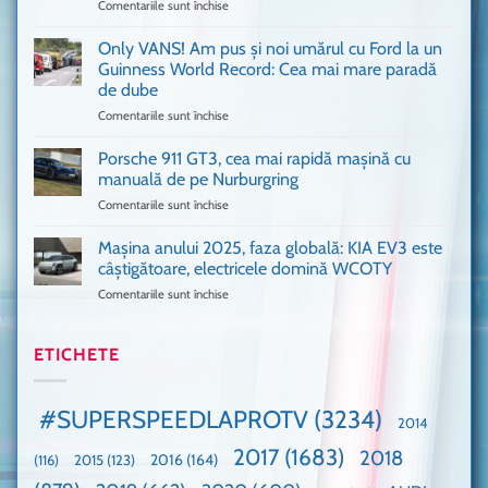
Comentariile sunt închise
pentru
București
Sunt
o
așa
Only VANS! Am pus și noi umărul cu Ford la un
mașină
de
Ferrari
Guinness World Record: Cea mai mare paradă
mulți
de
de dube
fani
Formula
Comentariile sunt închise
pentru
Ford
1
Only
Transit
VANS!
în
Porsche 911 GT3, cea mai rapidă mașină cu
Am
UK,
manuală de pe Nurburgring
pus
că
Comentariile sunt închise
pentru
și
era
Porsche
noi
absolută
911
Mașina anului 2025, faza globală: KIA EV3 este
umărul
nevoie
GT3,
cu
de
câștigătoare, electricele domină WCOTY
cea
Ford
un
Comentariile sunt închise
pentru
mai
la
festival
Mașina
rapidă
un
🤭
anului
mașină
Guinness
2025,
ETICHETE
cu
World
faza
manuală
Record:
globală:
de
Cea
KIA
pe
mai
#SUPERSPEEDLAPROTV
(3234)
2014
EV3
Nurburgring
mare
este
paradă
2017
(1683)
2018
2015
(123)
2016
(164)
(116)
câștigătoare,
de
electricele
dube