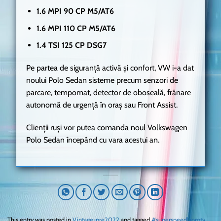
1.6 MPI 90 CP M5/AT6
1.6 MPI 110 CP M5/AT6
1.4 TSI 125 CP DSG7
Pe partea de siguranță activă și confort, VW i-a dat
noului Polo Sedan sisteme precum senzori de
parcare, tempomat, detector de oboseală, frânare
autonomă de urgență în oraș sau Front Assist.
Clienții ruși vor putea comanda noul Volkswagen
Polo Sedan începând cu vara acestui an.
This entry was posted in
Vintage-pre2022
and tagged
#superspeedlaprotv
,