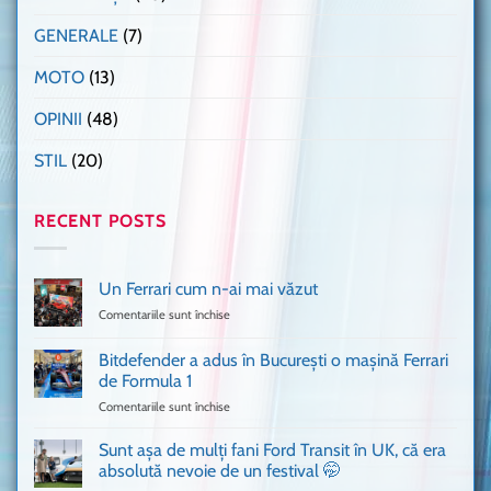
GENERALE
(7)
MOTO
(13)
OPINII
(48)
STIL
(20)
RECENT POSTS
Un Ferrari cum n-ai mai văzut
Comentariile sunt închise
pentru
Un
Ferrari
Bitdefender a adus în București o mașină Ferrari
cum
de Formula 1
n-
Comentariile sunt închise
pentru
ai
Bitdefender
mai
a
văzut
Sunt așa de mulți fani Ford Transit în UK, că era
adus
absolută nevoie de un festival 🤭
în