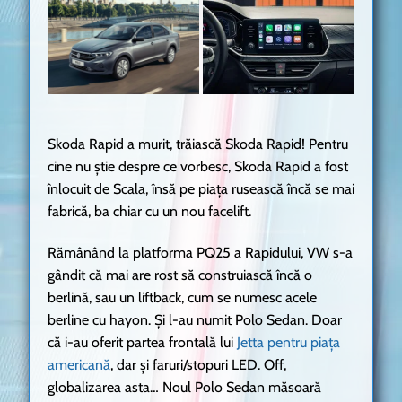
Skoda Rapid a murit, trăiască Skoda Rapid! Pentru
cine nu știe despre ce vorbesc, Skoda Rapid a fost
înlocuit de Scala, însă pe piața rusească încă se mai
fabrică, ba chiar cu un nou facelift.
Rămânând la platforma PQ25 a Rapidului, VW s-a
gândit că mai are rost să construiască încă o
berlină, sau un liftback, cum se numesc acele
berline cu hayon. Și l-au numit Polo Sedan. Doar
că i-au oferit partea frontală lui
Jetta pentru piața
americană
, dar și faruri/stopuri LED. Off,
globalizarea asta… Noul Polo Sedan măsoară