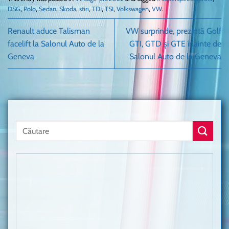
DSG
,
Polo
,
Sedan
,
Skoda
,
stiri
,
TDI
,
TSI
,
Volkswagen
,
VW
.
Renault aduce Talisman
VW surprinde, prezintă Golf
facelift la Salonul Auto de la
GTI, GTD și GTE înainte de
Geneva
Salonul Auto de la Geneva