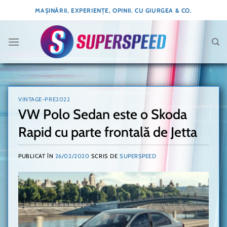
Skip
MAȘINĂRII, EXPERIENȚE, OPINII. CU GIURGEA & CO.
to
content
VINTAGE-PRE2022
VW Polo Sedan este o Skoda
Rapid cu parte frontală de Jetta
PUBLICAT ÎN
26/02/2020
SCRIS DE
SUPERSPEED