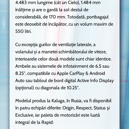
4.483 mm lungime (cât un Cielo), 1.484 mm
înălțime și are o gardă la sol destul de
considerabilă, de 170 mm. Totodată, portbagajul
este deosebit de încăpător, cu un volum maxim de
550 litri.
Cu excepția gurilor de ventilație laterale, a
volanului și a manetei schimbătorului de viteze,
interioarele celor două modele sunt chiar identice.
Ambele au sistemele de infotainment de 6.5 sau
8.25″, compatibile cu Apple CarPlay & Android
Auto sau tabloul de bord digital Active Info Display
(opțional) cu diagonala de 10.25″.
Modelul produs la Kaluga, în Rusia, va fi disponibil
în patru echipări diferite: Origin, Respect, Status și
Exclusive, iar paleta de motorizări este luată
integral de la Rapid: