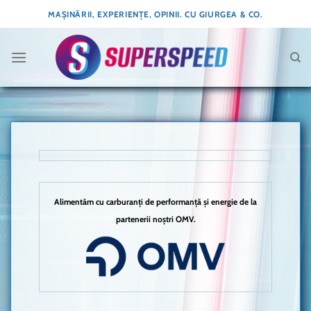
Skip
MAȘINĂRII, EXPERIENȚE, OPINII. CU GIURGEA & CO.
to
content
Alimentăm cu carburanți de performanță și energie de la
partenerii noștri OMV.