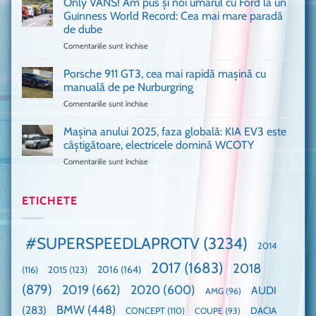
Only VANS! Am pus și noi umărul cu Ford la un
mașină
de
Ferrari
Guinness World Record: Cea mai mare paradă
mulți
de
de dube
fani
Formula
Comentariile sunt închise
pentru
Ford
1
Only
Transit
VANS!
în
Porsche 911 GT3, cea mai rapidă mașină cu
Am
UK,
manuală de pe Nurburgring
pus
că
Comentariile sunt închise
pentru
și
era
Porsche
noi
absolută
911
Mașina anului 2025, faza globală: KIA EV3 este
umărul
nevoie
GT3,
cu
de
câștigătoare, electricele domină WCOTY
cea
Ford
un
Comentariile sunt închise
pentru
mai
la
festival
Mașina
rapidă
un
🤭
anului
mașină
Guinness
2025,
ETICHETE
cu
World
faza
manuală
Record:
globală:
de
Cea
KIA
pe
mai
#SUPERSPEEDLAPROTV
(3234)
2014
EV3
Nurburgring
mare
este
paradă
2017
(1683)
2018
2015
(123)
2016
(164)
(116)
câștigătoare,
de
electricele
dube
(879)
2019
(662)
2020
(600)
AUDI
AMG
(96)
domină
WCOTY
BMW
(448)
(283)
DACIA
CONCEPT
(110)
COUPE
(93)