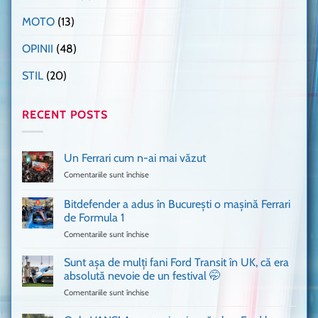
MOTO
(13)
OPINII
(48)
STIL
(20)
RECENT POSTS
Un Ferrari cum n-ai mai văzut
Comentariile sunt închise
pentru
Un
Ferrari
Bitdefender a adus în București o mașină Ferrari
cum
de Formula 1
n-
Comentariile sunt închise
pentru
ai
Bitdefender
mai
a
văzut
Sunt așa de mulți fani Ford Transit în UK, că era
adus
absolută nevoie de un festival 🤭
în
Comentariile sunt închise
pentru
București
Sunt
o
așa