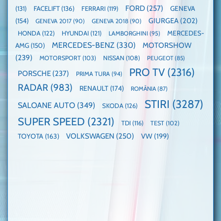
FORD
(257)
(131)
FACELIFT
(136)
FERRARI
(119)
GENEVA
GIURGEA
(202)
(154)
GENEVA 2017
(90)
GENEVA 2018
(90)
HONDA
(122)
HYUNDAI
(121)
MERCEDES-
LAMBORGHINI
(95)
MERCEDES-BENZ
(330)
MOTORSHOW
AMG
(150)
(239)
MOTORSPORT
(103)
NISSAN
(108)
PEUGEOT
(85)
PRO TV
(2316)
PORSCHE
(237)
PRIMA TURA
(94)
RADAR
(983)
RENAULT
(174)
ROMÂNIA
(87)
STIRI
(3287)
SALOANE AUTO
(349)
SKODA
(126)
SUPER SPEED
(2321)
TDI
(116)
TEST
(102)
VOLKSWAGEN
(250)
VW
(199)
TOYOTA
(163)