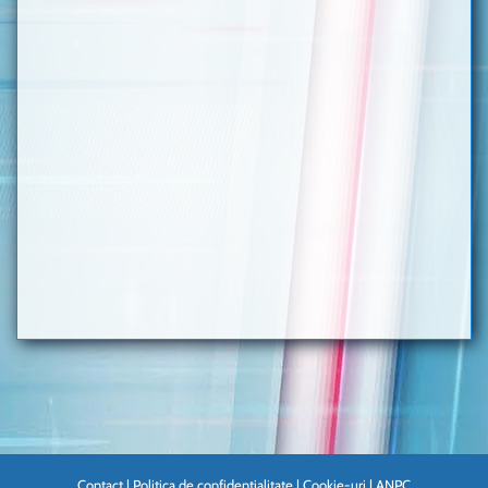
Contact
|
Politica de confidentialitate
|
Cookie-uri
|
ANPC