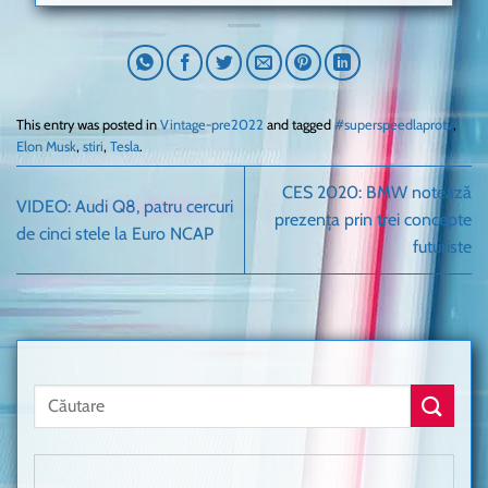
This entry was posted in
Vintage-pre2022
and tagged
#superspeedlaprotv
,
Elon Musk
,
stiri
,
Tesla
.
CES 2020: BMW notează
VIDEO: Audi Q8, patru cercuri
prezența prin trei concepte
de cinci stele la Euro NCAP
futuriste