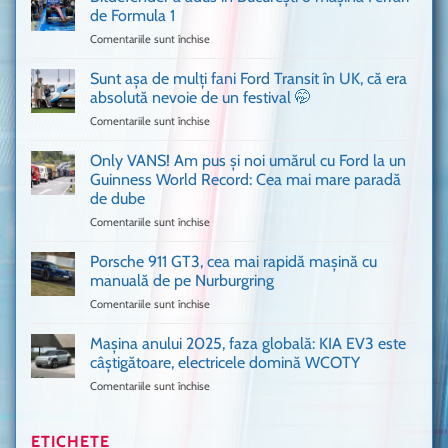
cum
de Formula 1
n-
Comentariile sunt închise
pentru
ai
Bitdefender
mai
a
văzut
Sunt așa de mulți fani Ford Transit în UK, că era
adus
absolută nevoie de un festival 🤭
în
Comentariile sunt închise
pentru
București
Sunt
o
așa
Only VANS! Am pus și noi umărul cu Ford la un
mașină
de
Ferrari
Guinness World Record: Cea mai mare paradă
mulți
de
de dube
fani
Formula
Comentariile sunt închise
pentru
Ford
1
Only
Transit
VANS!
în
Porsche 911 GT3, cea mai rapidă mașină cu
Am
UK,
manuală de pe Nurburgring
pus
că
Comentariile sunt închise
pentru
și
era
Porsche
noi
absolută
911
Mașina anului 2025, faza globală: KIA EV3 este
umărul
nevoie
GT3,
cu
de
câștigătoare, electricele domină WCOTY
cea
Ford
un
Comentariile sunt închise
pentru
mai
la
festival
Mașina
rapidă
un
🤭
anului
mașină
Guinness
2025,
ETICHETE
cu
World