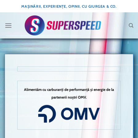
Skip
MAȘINĂRII, EXPERIENȚE, OPINII. CU GIURGEA & CO.
to
content
Alimentăm cu carburanți de performanță și energie de la
partenerii noștri OMV.