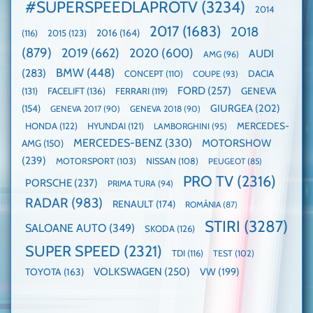
mai
#SUPERSPEEDLAPROTV
(3234)
2014
EV3
Nurburgring
mare
este
paradă
2017
(1683)
2018
2015
(123)
2016
(164)
(116)
câștigătoare,
de
electricele
dube
(879)
2019
(662)
2020
(600)
AUDI
AMG
(96)
domină
WCOTY
BMW
(448)
(283)
DACIA
CONCEPT
(110)
COUPE
(93)
FORD
(257)
(131)
FACELIFT
(136)
FERRARI
(119)
GENEVA
GIURGEA
(202)
(154)
GENEVA 2017
(90)
GENEVA 2018
(90)
HONDA
(122)
HYUNDAI
(121)
MERCEDES-
LAMBORGHINI
(95)
MERCEDES-BENZ
(330)
MOTORSHOW
AMG
(150)
(239)
MOTORSPORT
(103)
NISSAN
(108)
PEUGEOT
(85)
PRO TV
(2316)
PORSCHE
(237)
PRIMA TURA
(94)
RADAR
(983)
RENAULT
(174)
ROMÂNIA
(87)
STIRI
(3287)
SALOANE AUTO
(349)
SKODA
(126)
SUPER SPEED
(2321)
TDI
(116)
TEST
(102)
VOLKSWAGEN
(250)
VW
(199)
TOYOTA
(163)