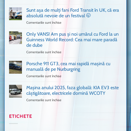
Bitdefender
mai
a
văzut
Sunt așa de mulți fani Ford Transit în UK, că era
adus
absolută nevoie de un festival 🤭
în
Comentariile sunt închise
pentru
București
Sunt
o
așa
Only VANS! Am pus și noi umărul cu Ford la un
mașină
de
Ferrari
Guinness World Record: Cea mai mare paradă
mulți
de
de dube
fani
Formula
Comentariile sunt închise
pentru
Ford
1
Only
Transit
VANS!
în
Porsche 911 GT3, cea mai rapidă mașină cu
Am
UK,
manuală de pe Nurburgring
pus
că
Comentariile sunt închise
pentru
și
era
Porsche
noi
absolută
911
Mașina anului 2025, faza globală: KIA EV3 este
umărul
nevoie
GT3,
cu
de
câștigătoare, electricele domină WCOTY
cea
Ford
un
Comentariile sunt închise
pentru
mai
la
festival
Mașina
rapidă
un
🤭
anului
mașină
Guinness
2025,
ETICHETE
cu
World
faza
manuală
Record:
globală:
de
Cea
KIA
pe