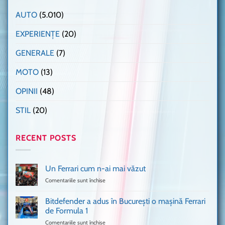
AUTO
(5.010)
EXPERIENȚE
(20)
GENERALE
(7)
MOTO
(13)
OPINII
(48)
STIL
(20)
RECENT POSTS
Un Ferrari cum n-ai mai văzut
Comentariile sunt închise
pentru
Un
Ferrari
Bitdefender a adus în București o mașină Ferrari
cum
de Formula 1
n-
Comentariile sunt închise
pentru
ai