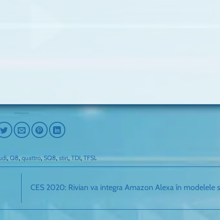
udi
,
Q8
,
quattro
,
SQ8
,
stiri
,
TDI
,
TFSI
.
CES 2020: Rivian va integra Amazon Alexa în modelele 