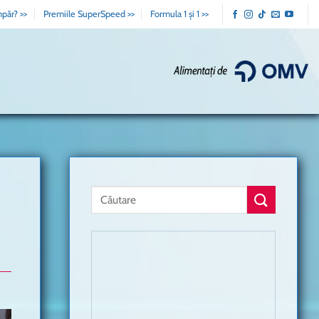
păr? >>
Premiile SuperSpeed >>
Formula 1 și 1 >>