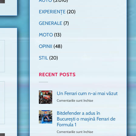
AUTO
(5.010)
EXPERIENȚE
(20)
GENERALE
(7)
MOTO
(13)
OPINII
(48)
STIL
(20)
RECENT POSTS
Un Ferrari cum n-ai mai văzut
Comentariile sunt închise
pentru
Un
Ferrari
Bitdefender a adus în
cum
București o mașină Ferrari de
n-
Formula 1
ai
mai
Comentariile sunt închise
pentru