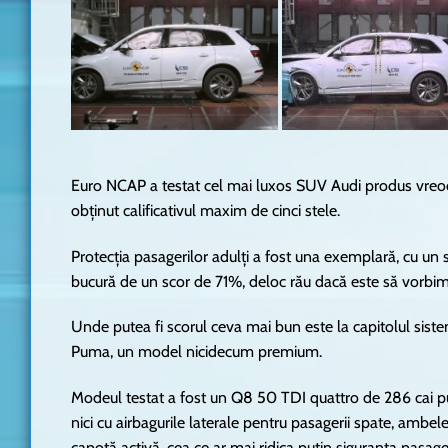
Euro NCAP a testat cel mai luxos SUV Audi produs vreo
obținut calificativul maxim de cinci stele.
Protecția pasagerilor adulți a fost una exemplară, cu un 
bucură de un scor de 71%, deloc rău dacă este să vorbim
Unde putea fi scorul ceva mai bun este la capitolul sis
Puma, un model nicidecum premium.
Modeul testat a fost un Q8 50 TDI quattro de 286 cai pu
nici cu airbagurile laterale pentru pasagerii spate, ambe
capotă activă, cea ce ar mai ridica puțin siguranța pasager