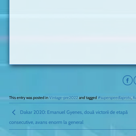
This entry was posted in
Vintage-pre2022
and tagged
#superspeedlaprotv
,
A
Dakar 2020: Emanuel Gyenes, două victorii de etapă
consecutive, avans enorm la general