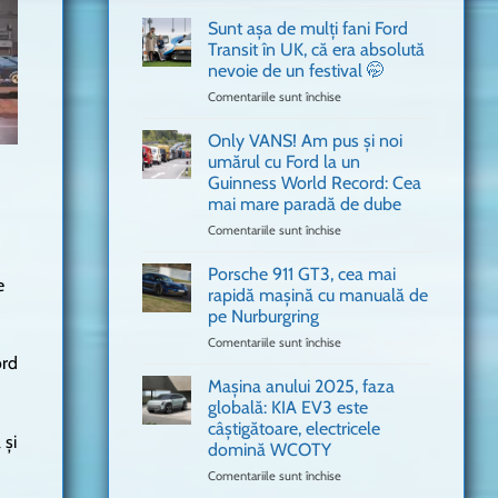
văzut
Bitdefender
a
Sunt așa de mulți fani Ford
adus
Transit în UK, că era absolută
în
nevoie de un festival 🤭
București
Comentariile sunt închise
pentru
o
Sunt
mașină
așa
Ferrari
Only VANS! Am pus și noi
de
de
umărul cu Ford la un
mulți
Formula
Guinness World Record: Cea
fani
1
mai mare paradă de dube
Ford
Transit
Comentariile sunt închise
pentru
în
Only
UK,
VANS!
Porsche 911 GT3, cea mai
e
că
Am
rapidă mașină cu manuală de
era
pus
pe Nurburgring
absolută
și
Comentariile sunt închise
nevoie
pentru
noi
ord
de
Porsche
umărul
un
911
cu
Mașina anului 2025, faza
festival
GT3,
Ford
globală: KIA EV3 este
🤭
cea
la
câștigătoare, electricele
mai
un
 și
domină WCOTY
rapidă
Guinness
mașină
Comentariile sunt închise
World
pentru
cu
Record:
Mașina