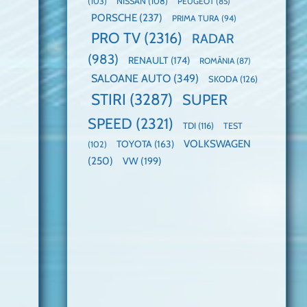
(103)
NISSAN
(108)
PEUGEOT
(85)
PORSCHE
(237)
PRIMA TURA
(94)
PRO TV
(2316)
RADAR
(983)
RENAULT
(174)
ROMÂNIA
(87)
SALOANE AUTO
(349)
SKODA
(126)
STIRI
(3287)
SUPER
SPEED
(2321)
TDI
(116)
TEST
VOLKSWAGEN
TOYOTA
(163)
(102)
(250)
VW
(199)