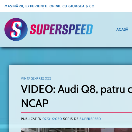
Skip
MAȘINĂRII, EXPERIENȚE, OPINII. CU GIURGEA & CO.
to
content
ACASĂ
VINTAGE-PRE2022
VIDEO: Audi Q8, patru ce
NCAP
PUBLICAT ÎN
07/01/2020
SCRIS DE
SUPERSPEED