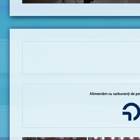
Alimentăm cu carburanți de per