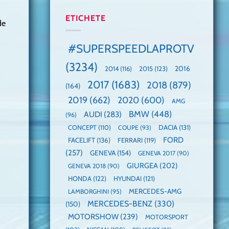
manuală
Cea
anului
de
mai
2025,
ETICHETE
de
pe
mare
faza
Nurburgring
paradă
globală:
de
KIA
#SUPERSPEEDLAPROTV
dube
EV3
este
(3234)
câștigătoare,
2015
(123)
2016
2014
(116)
electricele
2017
(1683)
2018
(879)
domină
(164)
WCOTY
2019
(662)
2020
(600)
AMG
BMW
(448)
AUDI
(283)
(96)
DACIA
(131)
CONCEPT
(110)
COUPE
(93)
FORD
FACELIFT
(136)
FERRARI
(119)
(257)
GENEVA
(154)
GENEVA 2017
(90)
GIURGEA
(202)
GENEVA 2018
(90)
HONDA
(122)
HYUNDAI
(121)
MERCEDES-AMG
LAMBORGHINI
(95)
MERCEDES-BENZ
(330)
(150)
MOTORSHOW
(239)
MOTORSPORT