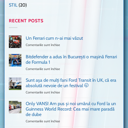
STIL
(20)
RECENT POSTS
Un Ferrari cum n-ai mai văzut
Comentariile sunt închise
pentru
Un
Ferrari
Bitdefender a adus în București o mașină Ferrari
cum
de Formula 1
n-
Comentariile sunt închise
pentru
ai
Bitdefender
mai
a
văzut
Sunt așa de mulți fani Ford Transit în UK, că era
adus
absolută nevoie de un festival 🤭
în
Comentariile sunt închise
pentru
București
Sunt
o
așa
Only VANS! Am pus și noi umărul cu Ford la un
mașină
de
Ferrari
Guinness World Record: Cea mai mare paradă
mulți
de
de dube
fani
Formula
Comentariile sunt închise
pentru
Ford
1
Only
Transit