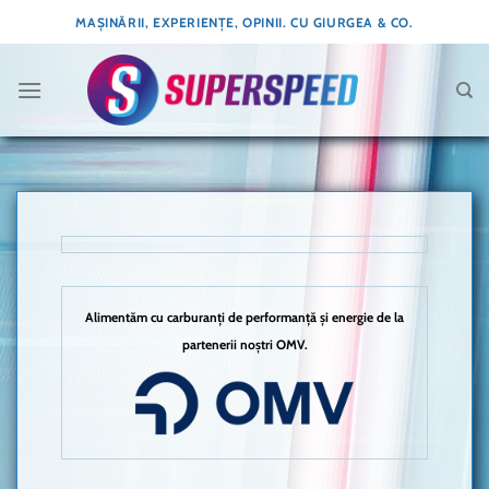
Skip
MAȘINĂRII, EXPERIENȚE, OPINII. CU GIURGEA & CO.
to
content
Alimentăm cu carburanți de performanță și energie de la
partenerii noștri OMV.