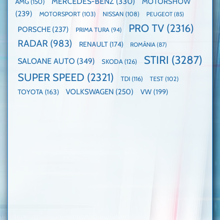
MERCEDES-BENZ
(330)
MOTORSHOW
AMG
(150)
(239)
MOTORSPORT
(103)
NISSAN
(108)
PEUGEOT
(85)
PRO TV
(2316)
PORSCHE
(237)
PRIMA TURA
(94)
RADAR
(983)
RENAULT
(174)
ROMÂNIA
(87)
STIRI
(3287)
SALOANE AUTO
(349)
SKODA
(126)
SUPER SPEED
(2321)
TDI
(116)
TEST
(102)
VOLKSWAGEN
(250)
VW
(199)
TOYOTA
(163)