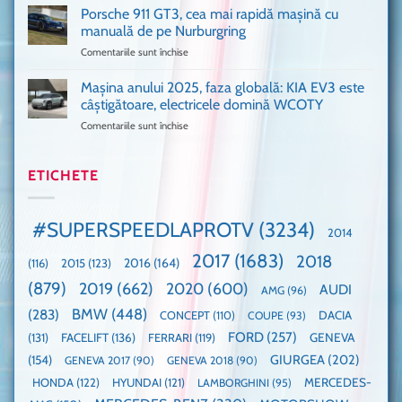
VANS!
în
Porsche 911 GT3, cea mai rapidă mașină cu
Am
UK,
manuală de pe Nurburgring
pus
că
Comentariile sunt închise
pentru
și
era
Porsche
noi
absolută
911
Mașina anului 2025, faza globală: KIA EV3 este
umărul
nevoie
GT3,
cu
de
câștigătoare, electricele domină WCOTY
cea
Ford
un
Comentariile sunt închise
pentru
mai
la
festival
Mașina
rapidă
un
🤭
anului
mașină
Guinness
2025,
ETICHETE
cu
World
faza
manuală
Record:
globală:
de
Cea
KIA
pe
mai
#SUPERSPEEDLAPROTV
(3234)
2014
EV3
Nurburgring
mare
este
paradă
2017
(1683)
2018
2015
(123)
2016
(164)
(116)
câștigătoare,
de
electricele
dube
(879)
2019
(662)
2020
(600)
AUDI
AMG
(96)
domină
WCOTY
BMW
(448)
(283)
DACIA
CONCEPT
(110)
COUPE
(93)
FORD
(257)
(131)
FACELIFT
(136)
FERRARI
(119)
GENEVA
GIURGEA
(202)
(154)
GENEVA 2017
(90)
GENEVA 2018
(90)
HONDA
(122)
HYUNDAI
(121)
MERCEDES-
LAMBORGHINI
(95)