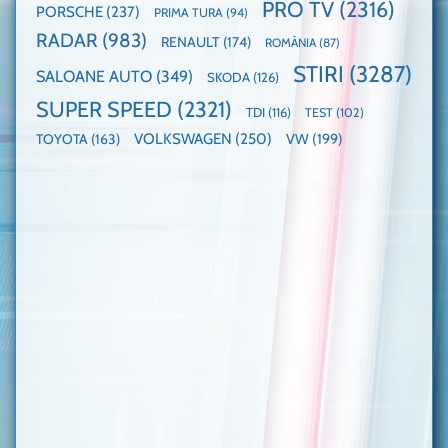
PRO TV
(2316)
PORSCHE
(237)
PRIMA TURA
(94)
RADAR
(983)
RENAULT
(174)
ROMÂNIA
(87)
STIRI
(3287)
SALOANE AUTO
(349)
SKODA
(126)
SUPER SPEED
(2321)
TDI
(116)
TEST
(102)
VOLKSWAGEN
(250)
VW
(199)
TOYOTA
(163)