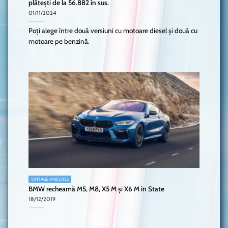
plătești de la 56.882 în sus.
01/11/2024
Poți alege între două versiuni cu motoare diesel și două cu
motoare pe benzină.
VINTAGE-PRE2022
BMW recheamă M5, M8, X5 M și X6 M în State
18/12/2019