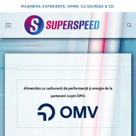
Skip
MAȘINĂRII, EXPERIENȚE, OPINII. CU GIURGEA & CO.
to
content
Alimentăm cu carburanți de performanță și energie de la
partenerii noștri OMV.