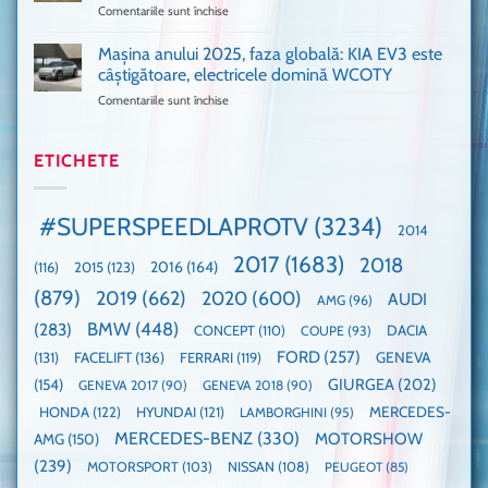
Comentariile sunt închise
pentru
și
era
Porsche
noi
absolută
911
Mașina anului 2025, faza globală: KIA EV3 este
umărul
nevoie
GT3,
cu
de
câștigătoare, electricele domină WCOTY
cea
Ford
un
Comentariile sunt închise
pentru
mai
la
festival
Mașina
rapidă
un
🤭
anului
mașină
Guinness
2025,
ETICHETE
cu
World
faza
manuală
Record:
globală:
de
Cea
KIA
pe
mai
#SUPERSPEEDLAPROTV
(3234)
2014
EV3
Nurburgring
mare
este
paradă
2017
(1683)
2018
2015
(123)
2016
(164)
(116)
câștigătoare,
de
electricele
dube
(879)
2019
(662)
2020
(600)
AUDI
AMG
(96)
domină
WCOTY
BMW
(448)
(283)
DACIA
CONCEPT
(110)
COUPE
(93)
FORD
(257)
(131)
FACELIFT
(136)
FERRARI
(119)
GENEVA
GIURGEA
(202)
(154)
GENEVA 2017
(90)
GENEVA 2018
(90)
HONDA
(122)
HYUNDAI
(121)
MERCEDES-
LAMBORGHINI
(95)
MERCEDES-BENZ
(330)
MOTORSHOW
AMG
(150)
(239)
MOTORSPORT
(103)
NISSAN
(108)
PEUGEOT
(85)