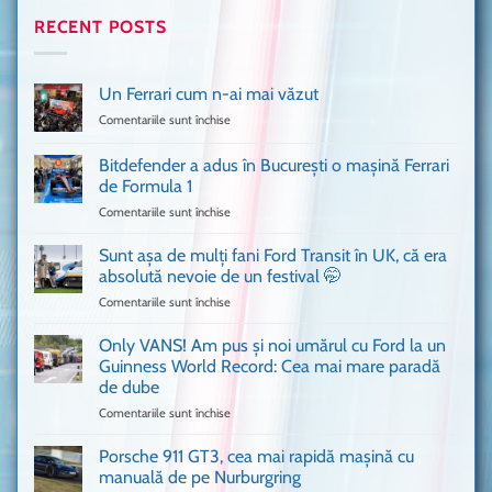
RECENT POSTS
Un Ferrari cum n-ai mai văzut
Comentariile sunt închise
pentru
Un
Ferrari
Bitdefender a adus în București o mașină Ferrari
cum
de Formula 1
n-
Comentariile sunt închise
pentru
ai
Bitdefender
mai
a
văzut
Sunt așa de mulți fani Ford Transit în UK, că era
adus
absolută nevoie de un festival 🤭
în
Comentariile sunt închise
pentru
București
Sunt
o
așa
Only VANS! Am pus și noi umărul cu Ford la un
mașină
de
Ferrari
Guinness World Record: Cea mai mare paradă
mulți
de
de dube
fani
Formula
Comentariile sunt închise
pentru
Ford
1
Only
Transit
VANS!
în
Porsche 911 GT3, cea mai rapidă mașină cu
Am
UK,
manuală de pe Nurburgring
pus
că