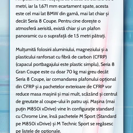
metri, iar la 1,671 mm ecartament spate, acesta
este cel mai lat BMW din gamă, mai lat chiar și
decât Seria 8 Coupe. Pentru cine dorește o
atmosferă aerisită, există chiar și un plafon
panoramic cu o suprafață de 1.5 metri pătrați.
Mulțumită folosirii aluminiului, magneziului și a
plasticului ranforsat cu fibră de carbon (CFRP)
(capacul portbagajului este plastic simplu), Seria 8
Gran Coupe este cu doar 70 kg mai greu decât
Seria 8 Coupe, iar comandarea plafonului opțional
din CFRP și a pachetelor exterioare de CFRP vor
reduce masa mașinii și mai mult, scăzând și centrul
de greutate al coupe-ului în patru uși. Mașina (mai
puțin M850i xDrive) vine în configurație standard
cu Chrome Line, însă pachetele M Sport (Standard
pe M850i xDrive) și M Technic Sport se regăsesc
pe listele de opționale.