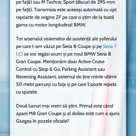
pe față) sau M Technic Sport (discuri de 395 mm
pe față). Transmisia este aceeași automată cu opt
rapoarte de origine ZF pe care o știm de la toată
gama cu motor longitudinal BMW.
Tot arsenalul sistemelor de asistență ale șoferului
pe care l-am văzut pe Seria 8 Coupe și pe
Seria 7
LCI
se vor regăsi acum și pe noul BMW Seria 8
Gran Coupe. Menționăm doar Active Cruise
Control cu Stop & Go, Parking Assistant sau
Reversing Assistant, sistemul de ține minte ultimii
50 metri parcurși cu fața și pe care îi poate repeta
cu spatele.
Două lucruri mai vrem să știm. Primul este când
apare M8 Gran Coupe și al doilea este cum a ajuns
Giurgea în pozele oficiale?