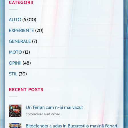
CATEGORII
AUTO
(5.010)
EXPERIENȚE
(20)
GENERALE
(7)
MOTO
(13)
OPINII
(48)
STIL
(20)
RECENT POSTS
Un Ferrari cum n-ai mai văzut
Comentariile sunt închise
pentru
Un
Ferrari
Bitdefender a adus în București o mașină Ferrari