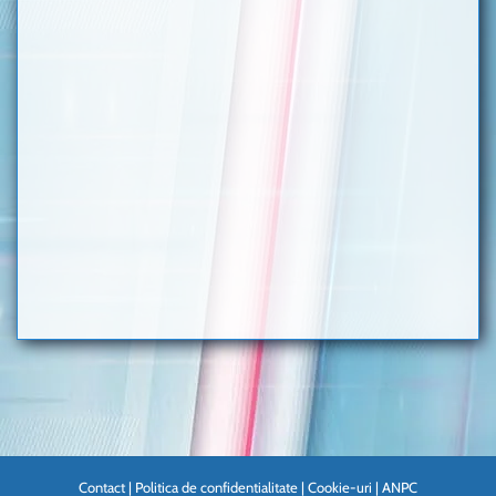
Contact
|
Politica de confidentialitate
|
Cookie-uri
|
ANPC