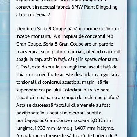
construit în aceeași fabrică BMW Plant Dingolfing
alături de Seria 7.
Identic cu Seria 8 Coupe până în momentul în care
începe montantul A și inspirat de conceptul M8
Gran Coupe, Seria 8 Gran Coupe are un parbriz
mai vertical și un plafon mai înalt, oferind mai mult
spațiu la cap, atât în față, cât și în spate. Montantul
C, însă, este dispus la un unghi mai ascuțit față de
linia caroseriei. Toate aceste detalii fac ca rigiditatea
torsională și confortul acustic al mașinii să fie
superioare coupe-ului. Totodată, nu vi se pare
ciudat că mașina nu are aripa de rechin pe plafon?
Asta se datorează faptului că antenele au fost
poziționate în lunetă și în eleronul subtil al
portbagajului. Gran Coupe măsoară 5,082 mm
lungime, 1,932 mm lățime și 1,407 mm înălțime.
Ampatamentul reușește să treacă de bariera de 3