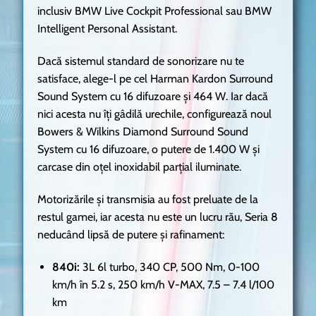
inclusiv BMW Live Cockpit Professional sau BMW
Intelligent Personal Assistant.
Dacă sistemul standard de sonorizare nu te
satisface, alege-l pe cel Harman Kardon Surround
Sound System cu 16 difuzoare și 464 W. Iar dacă
nici acesta nu îți gâdilă urechile, configurează noul
Bowers & Wilkins Diamond Surround Sound
System cu 16 difuzoare, o putere de 1.400 W și
carcase din oțel inoxidabil parțial iluminate.
Motorizările și transmisia au fost preluate de la
restul gamei, iar acesta nu este un lucru rău, Seria 8
neducând lipsă de putere și rafinament:
840i:
3L 6l turbo, 340 CP, 500 Nm, 0-100
km/h în 5.2 s, 250 km/h V-MAX, 7.5 – 7.4 l/100
km