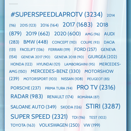
faza
manuală
Record:
globală:
de
Cea
KIA
pe
mai
#SUPERSPEEDLAPROTV
(3234)
2014
EV3
Nurburgring
mare
este
paradă
2017
(1683)
2018
2015
(123)
2016
(164)
(116)
câștigătoare,
de
electricele
dube
(879)
2019
(662)
2020
(600)
AUDI
AMG
(96)
domină
WCOTY
BMW
(448)
(283)
DACIA
CONCEPT
(110)
COUPE
(93)
FORD
(257)
(131)
FACELIFT
(136)
FERRARI
(119)
GENEVA
GIURGEA
(202)
(154)
GENEVA 2017
(90)
GENEVA 2018
(90)
HONDA
(122)
HYUNDAI
(121)
MERCEDES-
LAMBORGHINI
(95)
MERCEDES-BENZ
(330)
MOTORSHOW
AMG
(150)
(239)
MOTORSPORT
(103)
NISSAN
(108)
PEUGEOT
(85)
PRO TV
(2316)
PORSCHE
(237)
PRIMA TURA
(94)
RADAR
(983)
RENAULT
(174)
ROMÂNIA
(87)
STIRI
(3287)
SALOANE AUTO
(349)
SKODA
(126)
SUPER SPEED
(2321)
TDI
(116)
TEST
(102)
VOLKSWAGEN
(250)
VW
(199)
TOYOTA
(163)