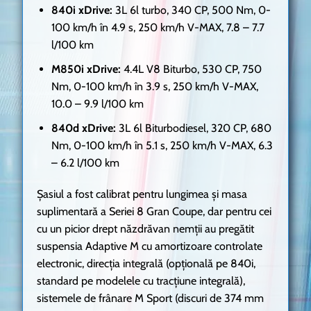
840i xDrive:
3L 6l turbo, 340 CP, 500 Nm, 0-
100 km/h în 4.9 s, 250 km/h V-MAX, 7.8 – 7.7
l/100 km
M850i xDrive:
4.4L V8 Biturbo, 530 CP, 750
Nm, 0-100 km/h în 3.9 s, 250 km/h V-MAX,
10.0 – 9.9 l/100 km
840d xDrive:
3L 6l Biturbodiesel, 320 CP, 680
Nm, 0-100 km/h în 5.1 s, 250 km/h V-MAX, 6.3
– 6.2 l/100 km
Șasiul a fost calibrat pentru lungimea și masa
suplimentară a Seriei 8 Gran Coupe, dar pentru cei
cu un picior drept năzdrăvan nemții au pregătit
suspensia Adaptive M cu amortizoare controlate
electronic, direcția integrală (opțională pe 840i,
standard pe modelele cu tracțiune integrală),
sistemele de frânare M Sport (discuri de 374 mm