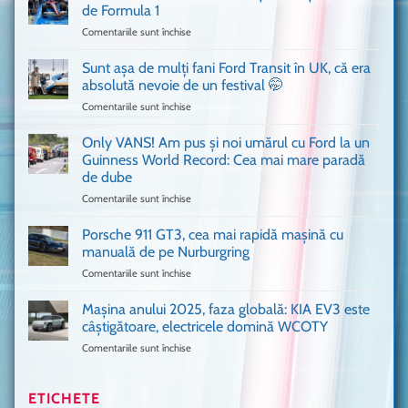
cum
de Formula 1
n-
Comentariile sunt închise
pentru
ai
Bitdefender
mai
a
văzut
Sunt așa de mulți fani Ford Transit în UK, că era
adus
absolută nevoie de un festival 🤭
în
Comentariile sunt închise
pentru
București
Sunt
o
așa
Only VANS! Am pus și noi umărul cu Ford la un
mașină
de
Ferrari
Guinness World Record: Cea mai mare paradă
mulți
de
de dube
fani
Formula
Comentariile sunt închise
pentru
Ford
1
Only
Transit
VANS!
în
Porsche 911 GT3, cea mai rapidă mașină cu
Am
UK,
manuală de pe Nurburgring
pus
că
Comentariile sunt închise
pentru
și
era
Porsche
noi
absolută
911
Mașina anului 2025, faza globală: KIA EV3 este
umărul
nevoie
GT3,
cu
de
câștigătoare, electricele domină WCOTY
cea
Ford
un
Comentariile sunt închise
pentru
mai
la
festival
Mașina
rapidă
un
🤭
anului
mașină
Guinness
2025,
ETICHETE
cu
World