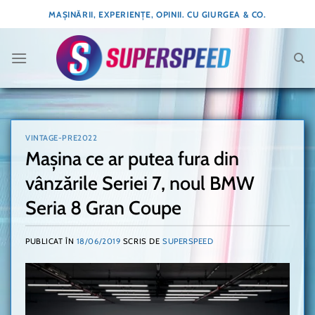
Skip
MAȘINĂRII, EXPERIENȚE, OPINII. CU GIURGEA & CO.
to
content
VINTAGE-PRE2022
Mașina ce ar putea fura din
vânzările Seriei 7, noul BMW
Seria 8 Gran Coupe
PUBLICAT ÎN
18/06/2019
SCRIS DE
SUPERSPEED