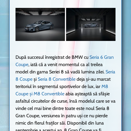
După succesul înregistrat de BMW cu
Seria 6 Gran
Coupe
, iată că a venit momentul ca al treilea
model din gama Seriei 8 să vadă lumina zilei.
Seria
8 Coupe
și
Seria 8 Convertible
deja și-au marcat
teritoriul în segmentul sportivelor de lux, iar
M8
Coupe și M8 Convertible
abia așteaptă să sfâșie
asfaltul circuitelor de curse, însă modelul care se va
vinde cel mai bine dintre toate este noul Seria 8
Gran Coupe, versiunea în patru uși ce nu pierde
nimic din flerul fraților săi. Disponibil din luna
septembrie a acestui an, 8 Gran Coupe va fi