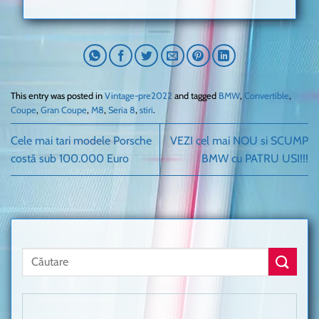
This entry was posted in
Vintage-pre2022
and tagged
BMW
,
Convertible
,
Coupe
,
Gran Coupe
,
M8
,
Seria 8
,
stiri
.
Cele mai tari modele Porsche
VEZI cel mai NOU si SCUMP
costă sub 100.000 Euro
BMW cu PATRU USI!!!