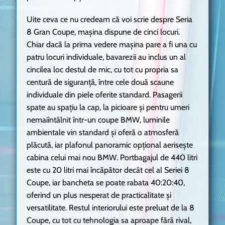
Uite ceva ce nu credeam că voi scrie despre Seria
8 Gran Coupe, mașina dispune de cinci locuri.
Chiar dacă la prima vedere mașina pare a fi una cu
patru locuri individuale, bavarezii au inclus un al
cincilea loc destul de mic, cu tot cu propria sa
centură de siguranță, între cele două scaune
individuale din piele oferite standard. Pasagerii
spate au spațiu la cap, la picioare și pentru umeri
nemaiîntâlnit într-un coupe BMW, luminile
ambientale vin standard și oferă o atmosferă
plăcută, iar plafonul panoramic opțional aerisește
cabina celui mai nou BMW. Portbagajul de 440 litri
este cu 20 litri mai încăpător decât cel al Seriei 8
Coupe, iar bancheta se poate rabata 40:20:40,
oferind un plus nesperat de practicalitate și
versatilitate. Restul interiorului este preluat de la 8
Coupe, cu tot cu tehnologia sa aproape fără rival,