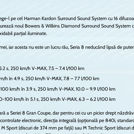
 alege-l pe cel Harman Kardon Surround Sound System cu 16 difuzoa
configurează noul Bowers & Wilkins Diamond Surround Sound System 
idabil parțial iluminate.
amei, iar acesta nu este un lucru rău, Seria 8 neducând lipsă de pute
.2 s, 250 km/h V-MAX, 7.5 – 7.4 l/100 km
/h în 4.9 s, 250 km/h V-MAX, 7.8 – 7.7 l/100 km
100 km/h în 3.9 s, 250 km/h V-MAX, 10.0 – 9.9 l/100 km
0-100 km/h în 5.1 s, 250 km/h V-MAX, 6.3 – 6.2 l/100 km
ară a Seriei 8 Gran Coupe, dar pentru cei cu un picior drept năzdră
ontrolate electronic, direcția integrală (opțională pe 840i, standar
e M Sport (discuri de 374 mm pe față) sau M Technic Sport (discuri 