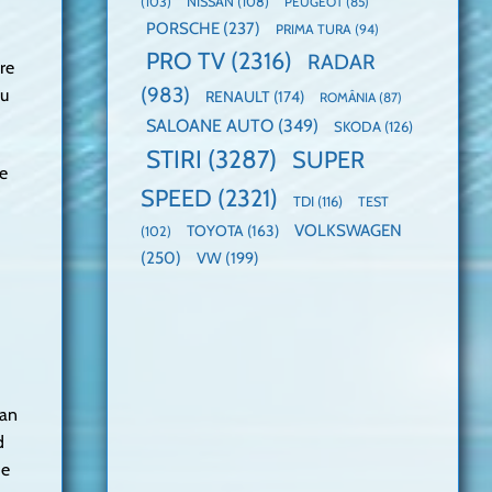
(103)
NISSAN
(108)
PEUGEOT
(85)
PORSCHE
(237)
PRIMA TURA
(94)
PRO TV
(2316)
RADAR
re
(983)
cu
RENAULT
(174)
ROMÂNIA
(87)
SALOANE AUTO
(349)
SKODA
(126)
STIRI
(3287)
SUPER
re
SPEED
(2321)
TDI
(116)
TEST
VOLKSWAGEN
TOYOTA
(163)
(102)
(250)
VW
(199)
van
d
de