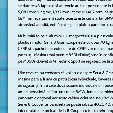
se datorează faptului că antenele au fost poziționate în 
5,082 mm lungime, 1,932 mm lățime și 1,407 mm înălțime
1,671 mm ecartament spate, acesta este cel mai lat BMW 
atmosferă aerisită, există chiar și un plafon panoramic cu
Mulțumită folosirii aluminiului, magneziului și a plasticu
plastic simplu), Seria 8 Gran Coupe este cu doar 70 kg 
CFRP și a pachetelor exterioare de CFRP vor reduce masa 
patru uși. Mașina (mai puțin M850i xDrive) vine în conf
pe M850i xDrive) și M Technic Sport se regăsesc pe liste
Uite ceva ce nu credeam că voi scrie despre Seria 8 Gra
mașina pare a fi una cu patru locuri individuale, bavarezii
de siguranță, între cele două scaune individuale din piele 
umeri nemaiîntâlnit într-un coupe BMW, luminile ambient
panoramic opțional aerisește cabina celui mai nou BMW. Po
Seriei 8 Coupe, iar bancheta se poate rabata 40:20:40, ofe
interiorului este preluat de la 8 Coupe, cu tot cu tehnol