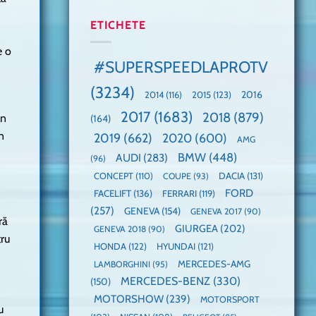
manuală
Cea
anului
de
mai
2025,
ETICHETE
pe
mare
faza
Nurburgring
paradă
globală:
e o
de
KIA
#SUPERSPEEDLAPROTV
dube
EV3
este
(3234)
câștigătoare,
2015
(123)
2016
2014
(116)
electricele
2017
(1683)
2018
(879)
in
domină
(164)
WCOTY
n
2019
(662)
2020
(600)
AMG
BMW
(448)
AUDI
(283)
(96)
DACIA
(131)
CONCEPT
(110)
COUPE
(93)
FORD
FACELIFT
(136)
FERRARI
(119)
(257)
GENEVA
(154)
GENEVA 2017
(90)
ră
GIURGEA
(202)
GENEVA 2018
(90)
tru
HONDA
(122)
HYUNDAI
(121)
MERCEDES-AMG
LAMBORGHINI
(95)
MERCEDES-BENZ
(330)
(150)
MOTORSHOW
(239)
MOTORSPORT
u