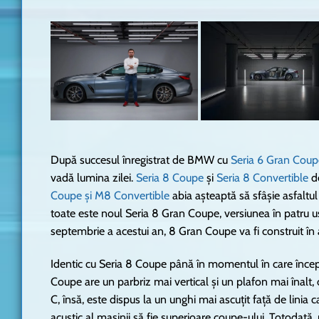
După succesul înregistrat de BMW cu
Seria 6 Gran Coup
vadă lumina zilei.
Seria 8 Coupe
și
Seria 8 Convertible
de
Coupe și M8 Convertible
abia așteaptă să sfâșie asfaltul
toate este noul Seria 8 Gran Coupe, versiunea în patru uși 
septembrie a acestui an, 8 Gran Coupe va fi construit în 
Identic cu Seria 8 Coupe până în momentul în care înce
Coupe are un parbriz mai vertical și un plafon mai înalt, o
C, însă, este dispus la un unghi mai ascuțit față de linia ca
acustic al mașinii să fie superioare coupe-ului. Totodată