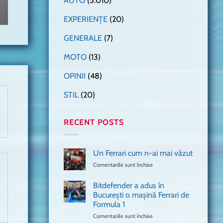
AUTO
(5.010)
EXPERIENȚE
(20)
GENERALE
(7)
MOTO
(13)
OPINII
(48)
STIL
(20)
RECENT POSTS
Un Ferrari cum n-ai mai văzut
Comentariile sunt închise
pentru
Un
Ferrari
Bitdefender a adus în
cum
București o mașină Ferrari de
n-
Formula 1
ai
mai
Comentariile sunt închise
pentru