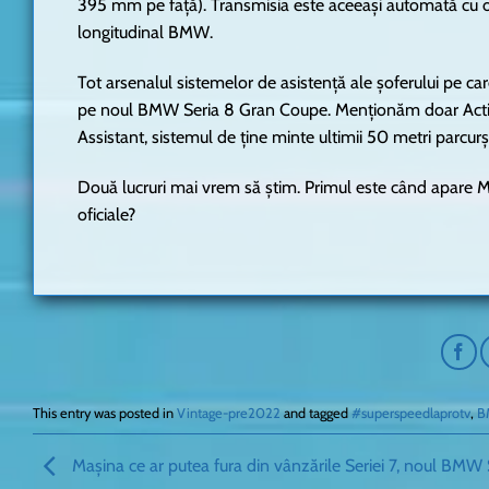
395 mm pe față). Transmisia este aceeași automată cu o
longitudinal BMW.
Tot arsenalul sistemelor de asistență ale șoferului pe c
pe noul BMW Seria 8 Gran Coupe. Menționăm doar Active
Assistant, sistemul de ține minte ultimii 50 metri parcurși
Două lucruri mai vrem să știm. Primul este când apare M
oficiale?
This entry was posted in
Vintage-pre2022
and tagged
#superspeedlaprotv
,
B
Mașina ce ar putea fura din vânzările Seriei 7, noul BMW 