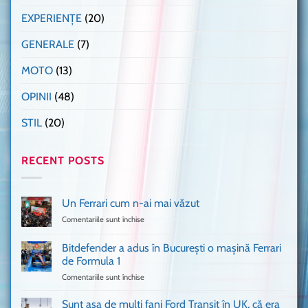
EXPERIENȚE
(20)
GENERALE
(7)
MOTO
(13)
OPINII
(48)
STIL
(20)
RECENT POSTS
Un Ferrari cum n-ai mai văzut
Comentariile sunt închise
pentru
Un
Ferrari
Bitdefender a adus în București o mașină Ferrari
cum
de Formula 1
n-
Comentariile sunt închise
pentru
ai
Bitdefender
mai
a
văzut
Sunt așa de mulți fani Ford Transit în UK, că era