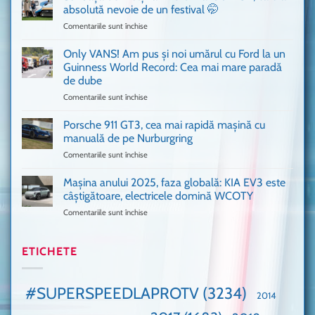
adus
absolută nevoie de un festival 🤭
în
Comentariile sunt închise
pentru
București
Sunt
o
așa
Only VANS! Am pus și noi umărul cu Ford la un
mașină
de
Ferrari
Guinness World Record: Cea mai mare paradă
mulți
de
de dube
fani
Formula
Comentariile sunt închise
pentru
Ford
1
Only
Transit
VANS!
în
Porsche 911 GT3, cea mai rapidă mașină cu
Am
UK,
manuală de pe Nurburgring
pus
că
Comentariile sunt închise
pentru
și
era
Porsche
noi
absolută
911
Mașina anului 2025, faza globală: KIA EV3 este
umărul
nevoie
GT3,
cu
de
câștigătoare, electricele domină WCOTY
cea
Ford
un
Comentariile sunt închise
pentru
mai
la
festival
Mașina
rapidă
un
🤭
anului
mașină
Guinness
2025,
ETICHETE
cu
World
faza
manuală
Record:
globală:
de
Cea
KIA
pe
mai
#SUPERSPEEDLAPROTV
(3234)
2014
EV3
Nurburgring
mare
este
paradă