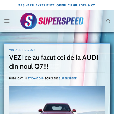
Skip
MAȘINĂRII, EXPERIENȚE, OPINII. CU GIURGEA & CO.
to
content
VINTAGE-PRE2022
VEZI ce au facut cei de la AUDI
din noul Q7!!!
PUBLICAT ÎN
27/06/2019
SCRIS DE
SUPERSPEED