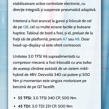
stabilizatoare active controlate electronic, cu
direcție integrală și suspensie pneumatică adaptivă.
Interiorul a fost aruncat la gunoi și înlocuit de cel
de pe
Q8
, cel cu multe ecrane tactile și butoane
haptice. Tabloul de bord a fost, și el, preluat de la
frații săi de platformă, precum
A7
sau
A8
. Doar
head-up-display-ul este oferit contracost.
Unitatea 3.0 TFSI V6 supraalimentată cu
compresor mecanic a fost înlocuită cu una turbo
de aceeași clindree asistată de un sistem mild-
hybrid de 48V. Dezvoltă 340 cai putere și 500
Nm și momentan este singura motorizare pe
benzină de pe Q7 facelift:
55 TFSI:
3.0 TFSI 340 CP, 500 Nm
45 TDI:
3.0 TDI 231 CP, 500 Nm