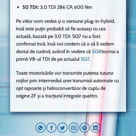
50 TDI:
3.0 TDI 286 CP, 600 Nm
Pe viitor vom vedea și o versiune plug-in-hybrid,
însă este puțin probabil să fie aceaași cu cea
actuală, bazată pe 3.0 TDI. SQ7 nu a fost
confirmat încă, însă noi credem că o să îl vedem
destul de curând, având în vedere că
SQ8
tocmai a
primit V8-ul TDI de pe actualul
SQ7
.
Toate motorizările vor transmite puterea tuturor
roților prin intermediul unei transmisii automate cu
opt rapoarte și hidroconvertizor de cuplu de
origine ZF și a tracțiunii integrale quattro.