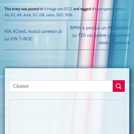
This entry was posted in
Vintage-pre2022
and tagged
#superspeedlaprotv
,
A6
,
A7
,
A8
,
Audi
,
Q7
,
Q8
,
radar
,
SQ7
,
SQ8
.
BMW a produs un M5 electric
KIA XCeed, rivalul coreean al
cu 720 cai putere și nu avem
lui VW T-ROC
nimic împotrivă