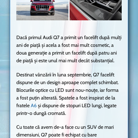
Dacă primul Audi Q7 a primit un facelift după mulți
ani de piață și acela a fost mai mult cosmetic, a
doua generație a primit un facelift după patru ani
de piață și este unul mai mult decât substanțial.
Destinat vânzării în luna septembrie, Q7 facelift
dispune de un design aproape complet schimbat.
Blocurile optice cu LED sunt nou-nouțe, iar forma
a fost puțin alterată. Spatele a fost inspirat de la
fratele
A6
și dispune de stopuri LED lungi, legate
printr-o dungă cromată.
Cu toate că avem de-a face cu un SUV de mari
dimensiuni, Q7 poate fi echipat cu bare