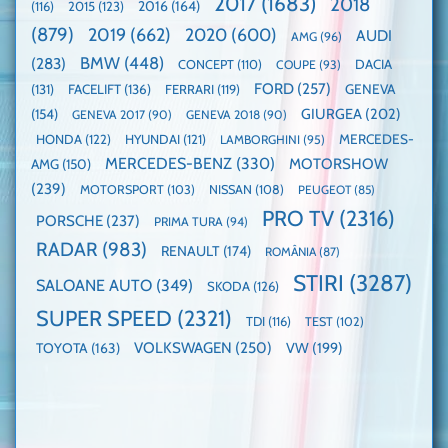
2017
(1683)
2018
2015
(123)
2016
(164)
(116)
câștigătoare,
de
electricele
dube
(879)
2019
(662)
2020
(600)
AUDI
AMG
(96)
domină
WCOTY
BMW
(448)
(283)
DACIA
CONCEPT
(110)
COUPE
(93)
FORD
(257)
(131)
FACELIFT
(136)
FERRARI
(119)
GENEVA
GIURGEA
(202)
(154)
GENEVA 2017
(90)
GENEVA 2018
(90)
HONDA
(122)
HYUNDAI
(121)
MERCEDES-
LAMBORGHINI
(95)
MERCEDES-BENZ
(330)
MOTORSHOW
AMG
(150)
(239)
MOTORSPORT
(103)
NISSAN
(108)
PEUGEOT
(85)
PRO TV
(2316)
PORSCHE
(237)
PRIMA TURA
(94)
RADAR
(983)
RENAULT
(174)
ROMÂNIA
(87)
STIRI
(3287)
SALOANE AUTO
(349)
SKODA
(126)
SUPER SPEED
(2321)
TDI
(116)
TEST
(102)
VOLKSWAGEN
(250)
VW
(199)
TOYOTA
(163)