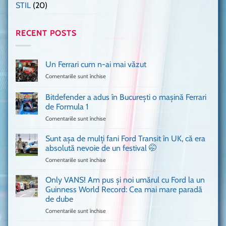
STIL
(20)
RECENT POSTS
Un Ferrari cum n-ai mai văzut
Comentariile sunt închise
pentru
Un
Ferrari
Bitdefender a adus în București o mașină Ferrari
cum
de Formula 1
n-
Comentariile sunt închise
pentru
ai
Bitdefender
mai
a
văzut
Sunt așa de mulți fani Ford Transit în UK, că era
adus
absolută nevoie de un festival 🤭
în
Comentariile sunt închise
pentru
București
Sunt
o
așa
Only VANS! Am pus și noi umărul cu Ford la un
mașină
de
Ferrari
Guinness World Record: Cea mai mare paradă
mulți
de
de dube
fani
Formula
Comentariile sunt închise
pentru
Ford
1
Only
Transit