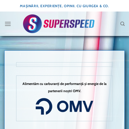
Skip
MAȘINĂRII, EXPERIENȚE, OPINII. CU GIURGEA & CO.
to
content
Alimentăm cu carburanți de performanță și energie de la
partenerii noștri OMV.