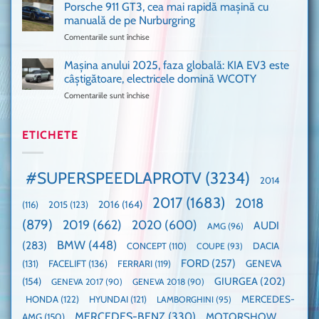
VANS!
în
Porsche 911 GT3, cea mai rapidă mașină cu
Am
UK,
manuală de pe Nurburgring
pus
că
Comentariile sunt închise
pentru
și
era
Porsche
noi
absolută
911
Mașina anului 2025, faza globală: KIA EV3 este
umărul
nevoie
GT3,
cu
de
câștigătoare, electricele domină WCOTY
cea
Ford
un
Comentariile sunt închise
pentru
mai
la
festival
Mașina
rapidă
un
🤭
anului
mașină
Guinness
2025,
ETICHETE
cu
World
faza
manuală
Record:
globală:
de
Cea
KIA
pe
mai
#SUPERSPEEDLAPROTV
(3234)
2014
EV3
Nurburgring
mare
este
paradă
2017
(1683)
2018
2015
(123)
2016
(164)
(116)
câștigătoare,
de
electricele
dube
(879)
2019
(662)
2020
(600)
AUDI
AMG
(96)
domină
WCOTY
BMW
(448)
(283)
DACIA
CONCEPT
(110)
COUPE
(93)
FORD
(257)
(131)
FACELIFT
(136)
FERRARI
(119)
GENEVA
GIURGEA
(202)
(154)
GENEVA 2017
(90)
GENEVA 2018
(90)
HONDA
(122)
HYUNDAI
(121)
MERCEDES-
LAMBORGHINI
(95)
MERCEDES-BENZ
(330)
MOTORSHOW
AMG
(150)