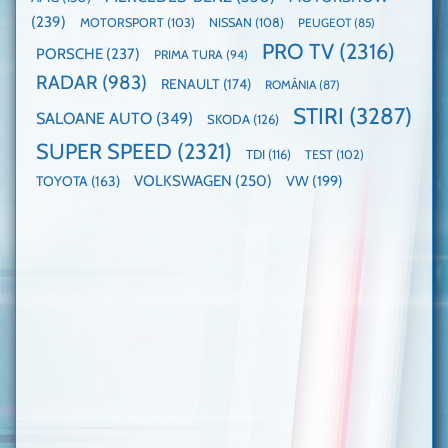
(239)
MOTORSPORT
(103)
NISSAN
(108)
PEUGEOT
(85)
PRO TV
(2316)
PORSCHE
(237)
PRIMA TURA
(94)
RADAR
(983)
RENAULT
(174)
ROMÂNIA
(87)
STIRI
(3287)
SALOANE AUTO
(349)
SKODA
(126)
SUPER SPEED
(2321)
TDI
(116)
TEST
(102)
VOLKSWAGEN
(250)
VW
(199)
TOYOTA
(163)