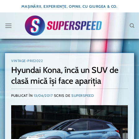
Skip
MAȘINĂRII, EXPERIENȚE, OPINII. CU GIURGEA & CO.
to
content
VINTAGE-PRE2022
Hyundai Kona, încă un SUV de
clasă mică își face apariția
PUBLICAT ÎN
13/06/2017
SCRIS DE
SUPERSPEED