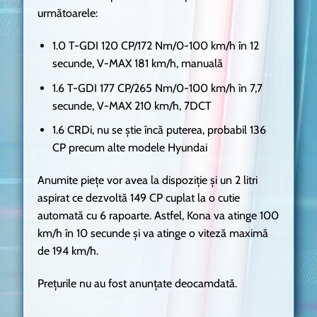
următoarele:
1.0 T-GDI 120 CP/172 Nm/0-100 km/h în 12
secunde, V-MAX 181 km/h, manuală
1.6 T-GDI 177 CP/265 Nm/0-100 km/h în 7,7
secunde, V-MAX 210 km/h, 7DCT
1.6 CRDi, nu se știe încă puterea, probabil 136
CP precum alte modele Hyundai
Anumite piețe vor avea la dispoziție și un 2 litri
aspirat ce dezvoltă 149 CP cuplat la o cutie
automată cu 6 rapoarte. Astfel, Kona va atinge 100
km/h în 10 secunde și va atinge o viteză maximă
de 194 km/h.
Prețurile nu au fost anunțate deocamdată.