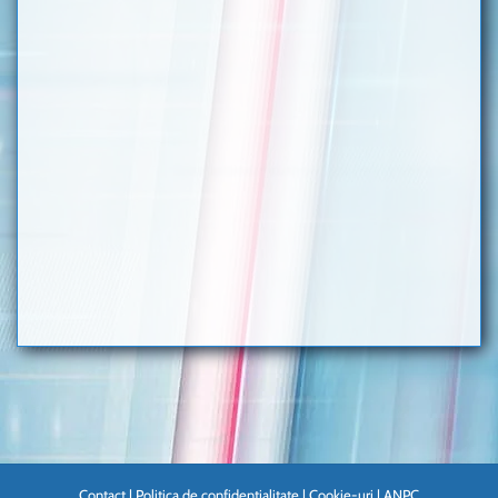
Contact
|
Politica de confidentialitate
|
Cookie-uri
|
ANPC