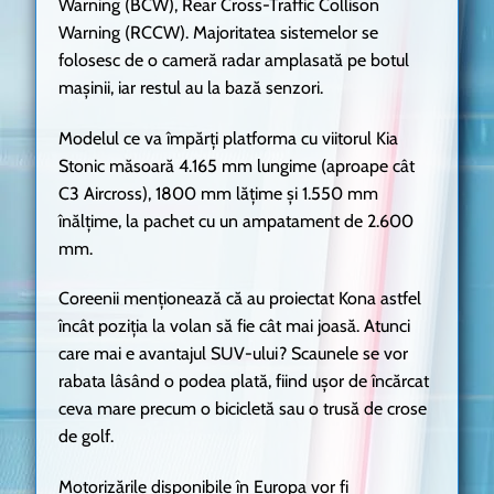
Warning (BCW), Rear Cross-Traffic Collison
Warning (RCCW). Majoritatea sistemelor se
folosesc de o cameră radar amplasată pe botul
mașinii, iar restul au la bază senzori.
Modelul ce va împărți platforma cu viitorul Kia
Stonic măsoară 4.165 mm lungime (aproape cât
C3 Aircross), 1800 mm lățime și 1.550 mm
înălțime, la pachet cu un ampatament de 2.600
mm.
Coreenii menționează că au proiectat Kona astfel
încât poziția la volan să fie cât mai joasă. Atunci
care mai e avantajul SUV-ului? Scaunele se vor
rabata lâsând o podea plată, fiind ușor de încărcat
ceva mare precum o bicicletă sau o trusă de crose
de golf.
Motorizările disponibile în Europa vor fi