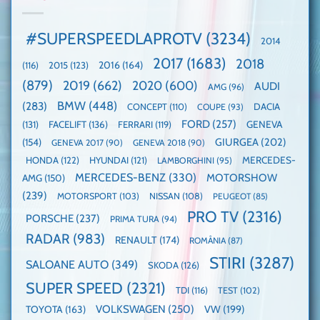
faza
manuală
Record:
globală:
de
Cea
KIA
pe
mai
#SUPERSPEEDLAPROTV
(3234)
2014
EV3
Nurburgring
mare
este
paradă
2017
(1683)
2018
2015
(123)
2016
(164)
(116)
câștigătoare,
de
electricele
dube
(879)
2019
(662)
2020
(600)
AUDI
AMG
(96)
domină
WCOTY
BMW
(448)
(283)
DACIA
CONCEPT
(110)
COUPE
(93)
FORD
(257)
(131)
FACELIFT
(136)
FERRARI
(119)
GENEVA
GIURGEA
(202)
(154)
GENEVA 2017
(90)
GENEVA 2018
(90)
HONDA
(122)
HYUNDAI
(121)
MERCEDES-
LAMBORGHINI
(95)
MERCEDES-BENZ
(330)
MOTORSHOW
AMG
(150)
(239)
MOTORSPORT
(103)
NISSAN
(108)
PEUGEOT
(85)
PRO TV
(2316)
PORSCHE
(237)
PRIMA TURA
(94)
RADAR
(983)
RENAULT
(174)
ROMÂNIA
(87)
STIRI
(3287)
SALOANE AUTO
(349)
SKODA
(126)
SUPER SPEED
(2321)
TDI
(116)
TEST
(102)
VOLKSWAGEN
(250)
VW
(199)
TOYOTA
(163)