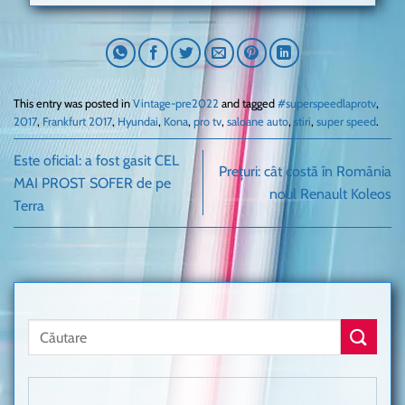
This entry was posted in
Vintage-pre2022
and tagged
#superspeedlaprotv
,
2017
,
Frankfurt 2017
,
Hyundai
,
Kona
,
pro tv
,
saloane auto
,
stiri
,
super speed
.
Este oficial: a fost gasit CEL
Prețuri: cât costă în România
MAI PROST SOFER de pe
noul Renault Koleos
Terra