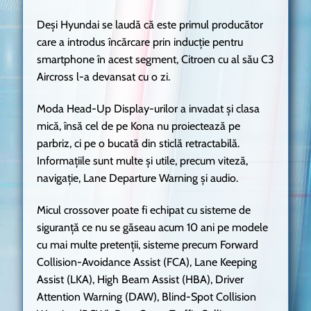
Deși Hyundai se laudă că este primul producător
care a introdus încărcare prin inducție pentru
smartphone în acest segment, Citroen cu al său C3
Aircross l-a devansat cu o zi.
Moda Head-Up Display-urilor a invadat și clasa
mică, însă cel de pe Kona nu proiectează pe
parbriz, ci pe o bucată din sticlă retractabilă.
Informațiile sunt multe și utile, precum viteză,
navigație, Lane Departure Warning și audio.
Micul crossover poate fi echipat cu sisteme de
siguranță ce nu se găseau acum 10 ani pe modele
cu mai multe pretenții, sisteme precum Forward
Collision-Avoidance Assist (FCA), Lane Keeping
Assist (LKA), High Beam Assist (HBA), Driver
Attention Warning (DAW), Blind-Spot Collision