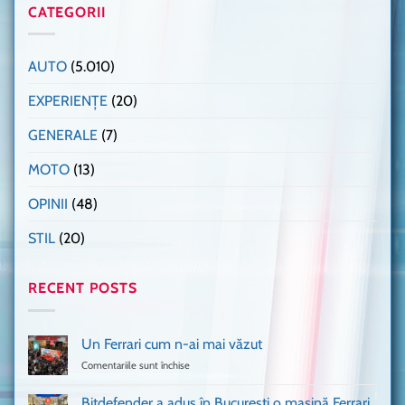
CATEGORII
AUTO
(5.010)
EXPERIENȚE
(20)
GENERALE
(7)
MOTO
(13)
OPINII
(48)
STIL
(20)
RECENT POSTS
Un Ferrari cum n-ai mai văzut
Comentariile sunt închise
pentru
Un
Ferrari
Bitdefender a adus în București o mașină Ferrari