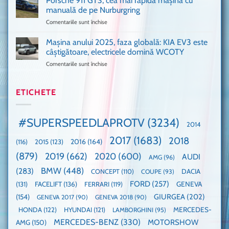
Porsche 911 GT3, cea mai rapidă mașină cu
Am
UK,
manuală de pe Nurburgring
pus
că
Comentariile sunt închise
pentru
și
era
Porsche
noi
absolută
911
Mașina anului 2025, faza globală: KIA EV3 este
umărul
nevoie
GT3,
cu
de
câștigătoare, electricele domină WCOTY
cea
Ford
un
Comentariile sunt închise
pentru
mai
la
festival
Mașina
rapidă
un
🤭
anului
mașină
Guinness
2025,
ETICHETE
cu
World
faza
manuală
Record:
globală:
de
Cea
KIA
pe
mai
#SUPERSPEEDLAPROTV
(3234)
2014
EV3
Nurburgring
mare
este
paradă
2017
(1683)
2018
2015
(123)
2016
(164)
(116)
câștigătoare,
de
electricele
dube
(879)
2019
(662)
2020
(600)
AUDI
AMG
(96)
domină
WCOTY
BMW
(448)
(283)
DACIA
CONCEPT
(110)
COUPE
(93)
FORD
(257)
(131)
FACELIFT
(136)
FERRARI
(119)
GENEVA
GIURGEA
(202)
(154)
GENEVA 2017
(90)
GENEVA 2018
(90)
HONDA
(122)
HYUNDAI
(121)
MERCEDES-
LAMBORGHINI
(95)
MERCEDES-BENZ
(330)
MOTORSHOW
AMG
(150)