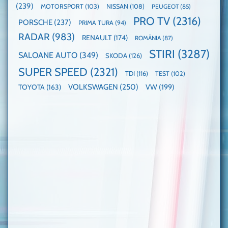
(239)
MOTORSPORT
(103)
NISSAN
(108)
PEUGEOT
(85)
PRO TV
(2316)
PORSCHE
(237)
PRIMA TURA
(94)
RADAR
(983)
RENAULT
(174)
ROMÂNIA
(87)
STIRI
(3287)
SALOANE AUTO
(349)
SKODA
(126)
SUPER SPEED
(2321)
TDI
(116)
TEST
(102)
VOLKSWAGEN
(250)
VW
(199)
TOYOTA
(163)