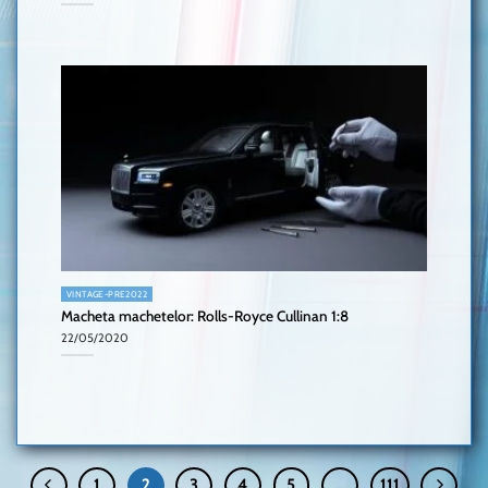
VINTAGE-PRE2022
Macheta machetelor: Rolls-Royce Cullinan 1:8
22/05/2020
1
2
3
4
5
…
111