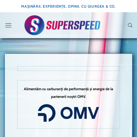
Skip
MAȘINĂRII, EXPERIENȚE, OPINII. CU GIURGEA & CO.
to
content
Alimentăm cu carburanți de performanță și energie de la
partenerii noștri OMV.