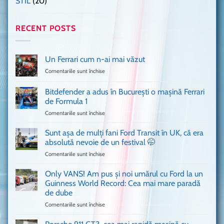
STIL
(20)
RECENT POSTS
Un Ferrari cum n-ai mai văzut
Comentariile sunt închise
pentru
Un
Ferrari
Bitdefender a adus în București o mașină Ferrari
cum
de Formula 1
n-
Comentariile sunt închise
pentru
ai
Bitdefender
mai
a
văzut
Sunt așa de mulți fani Ford Transit în UK, că era
adus
absolută nevoie de un festival 🤭
în
Comentariile sunt închise
pentru
București
Sunt
o
așa
Only VANS! Am pus și noi umărul cu Ford la un
mașină
de
Ferrari
Guinness World Record: Cea mai mare paradă
mulți
de
de dube
fani
Formula
Comentariile sunt închise
pentru
Ford
1
Only
Transit
VANS!
în