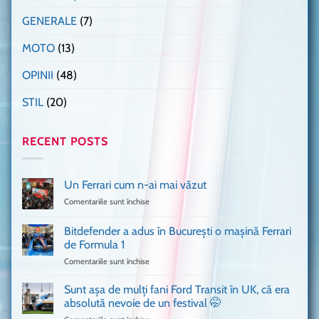
GENERALE
(7)
MOTO
(13)
OPINII
(48)
STIL
(20)
RECENT POSTS
Un Ferrari cum n-ai mai văzut
Comentariile sunt închise
pentru
Un
Ferrari
Bitdefender a adus în București o mașină Ferrari
cum
de Formula 1
n-
Comentariile sunt închise
pentru
ai
Bitdefender
mai
a
văzut
Sunt așa de mulți fani Ford Transit în UK, că era
adus
absolută nevoie de un festival 🤭
în