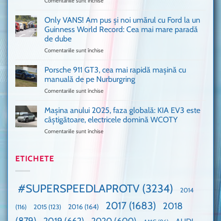
Comentariile sunt închise
pentru
București
Sunt
o
așa
Only VANS! Am pus și noi umărul cu Ford la un
mașină
de
Ferrari
Guinness World Record: Cea mai mare paradă
mulți
de
de dube
fani
Formula
Comentariile sunt închise
pentru
Ford
1
Only
Transit
VANS!
în
Porsche 911 GT3, cea mai rapidă mașină cu
Am
UK,
manuală de pe Nurburgring
pus
că
Comentariile sunt închise
pentru
și
era
Porsche
noi
absolută
911
Mașina anului 2025, faza globală: KIA EV3 este
umărul
nevoie
GT3,
cu
de
câștigătoare, electricele domină WCOTY
cea
Ford
un
Comentariile sunt închise
pentru
mai
la
festival
Mașina
rapidă
un
🤭
anului
mașină
Guinness
2025,
ETICHETE
cu
World
faza
manuală
Record:
globală:
de
Cea
KIA
pe
mai
#SUPERSPEEDLAPROTV
(3234)
2014
EV3
Nurburgring
mare
este
paradă
2017
(1683)
2018
2015
(123)
2016
(164)
(116)
câștigătoare,
de
electricele
dube
(879)
2019
(662)
2020
(600)