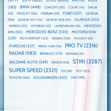
AUDI
AMG
(96)
domină
WCOTY
BMW
(448)
(283)
DACIA
CONCEPT
(110)
COUPE
(93)
FORD
(257)
(131)
FACELIFT
(136)
FERRARI
(119)
GENEVA
GIURGEA
(202)
(154)
GENEVA 2017
(90)
GENEVA 2018
(90)
HONDA
(122)
HYUNDAI
(121)
MERCEDES-
LAMBORGHINI
(95)
MERCEDES-BENZ
(330)
MOTORSHOW
AMG
(150)
(239)
MOTORSPORT
(103)
NISSAN
(108)
PEUGEOT
(85)
PRO TV
(2316)
PORSCHE
(237)
PRIMA TURA
(94)
RADAR
(983)
RENAULT
(174)
ROMÂNIA
(87)
STIRI
(3287)
SALOANE AUTO
(349)
SKODA
(126)
SUPER SPEED
(2321)
TDI
(116)
TEST
(102)
VOLKSWAGEN
(250)
VW
(199)
TOYOTA
(163)