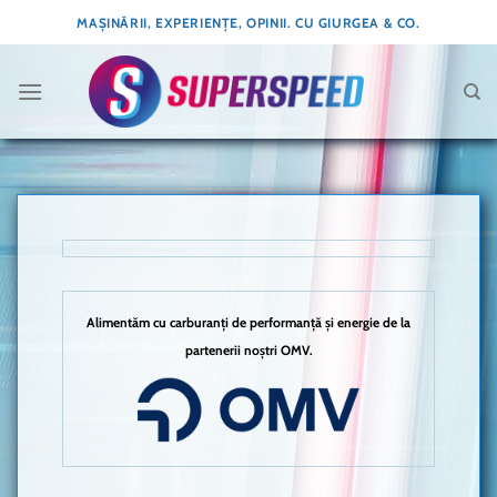
Skip
MAȘINĂRII, EXPERIENȚE, OPINII. CU GIURGEA & CO.
to
content
Alimentăm cu carburanți de performanță și energie de la
partenerii noștri OMV.