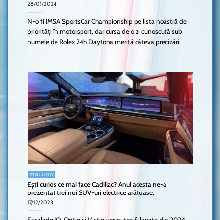
28/01/2024
N-o fi IMSA SportsCar Championship pe lista noastră de
priorități în motorsport, dar cursa de o zi cunoscută sub
numele de Rolex 24h Daytona merită câteva precizări.
ȘTIRI-AUTO
Ești curios ce mai face Cadillac? Anul acesta ne-a
prezentat trei noi SUV-uri electrice arătoase.
17/12/2023
Escalade IQ, Optiq și Vistiq vor putea fi livrate din 2024