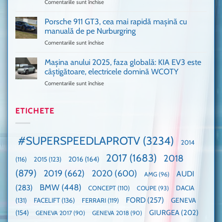
Comentariile sunt închise
pentru
Ford
1
Only
Transit
VANS!
în
Porsche 911 GT3, cea mai rapidă mașină cu
Am
UK,
manuală de pe Nurburgring
pus
că
Comentariile sunt închise
pentru
și
era
Porsche
noi
absolută
911
Mașina anului 2025, faza globală: KIA EV3 este
umărul
nevoie
GT3,
cu
de
câștigătoare, electricele domină WCOTY
cea
Ford
un
Comentariile sunt închise
pentru
mai
la
festival
Mașina
rapidă
un
🤭
anului
mașină
Guinness
2025,
ETICHETE
cu
World
faza
manuală
Record:
globală:
de
Cea
KIA
pe
mai
#SUPERSPEEDLAPROTV
(3234)
2014
EV3
Nurburgring
mare
este
paradă
2017
(1683)
2018
2015
(123)
2016
(164)
(116)
câștigătoare,
de
electricele
dube
(879)
2019
(662)
2020
(600)
AUDI
AMG
(96)
domină
WCOTY
BMW
(448)
(283)
DACIA
CONCEPT
(110)
COUPE
(93)
FORD
(257)
(131)
FACELIFT
(136)
FERRARI
(119)
GENEVA
GIURGEA
(202)
(154)
GENEVA 2017
(90)
GENEVA 2018
(90)