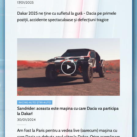
17/01/2025
Dakar 2025 ne ține cu sufletul la gură - Dacia pe primele
poziții, accidente spectaculoase și defecțiuni tragice
RACING-AUTO ȘTIRI-AUTO
Sandrider: aceasta este mașina cu care Dacia va participa
la Dakar!
30/01/2024
Am fost la Paris pentru a vedea live (oarecum) mașina cu
care Dacia va debuta anul viitor la Dakar. Orice asemănare