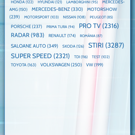
HONDA
(122)
HYUNDAI
(121)
MERCEDES-
LAMBORGHINI
(95)
MERCEDES-BENZ
(330)
MOTORSHOW
AMG
(150)
(239)
MOTORSPORT
(103)
NISSAN
(108)
PEUGEOT
(85)
PRO TV
(2316)
PORSCHE
(237)
PRIMA TURA
(94)
RADAR
(983)
RENAULT
(174)
ROMÂNIA
(87)
STIRI
(3287)
SALOANE AUTO
(349)
SKODA
(126)
SUPER SPEED
(2321)
TDI
(116)
TEST
(102)
VOLKSWAGEN
(250)
VW
(199)
TOYOTA
(163)