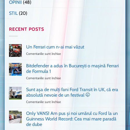
OPINII
(48)
STIL
(20)
RECENT POSTS
Un Ferrari cum n-ai mai văzut
Comentariile sunt închise
pentru
Un
Ferrari
Bitdefender a adus în București o mașină Ferrari
cum
de Formula 1
n-
Comentariile sunt închise
pentru
ai
Bitdefender
mai
a
văzut
Sunt așa de mulți fani Ford Transit în UK, că era
adus
absolută nevoie de un festival 🤭
în
Comentariile sunt închise
pentru
București
Sunt
o
așa
Only VANS! Am pus și noi umărul cu Ford la un
mașină
de
Ferrari
Guinness World Record: Cea mai mare paradă
mulți
de
de dube
fani
Formula