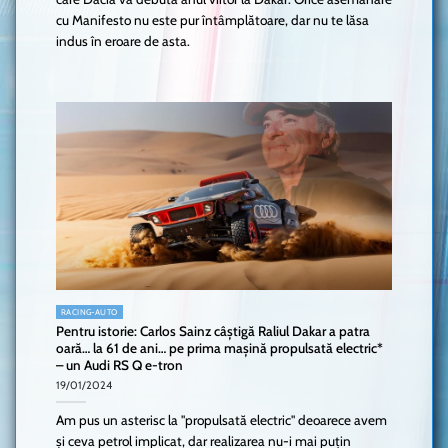
cu Manifesto nu este pur întâmplătoare, dar nu te lăsa
indus în eroare de asta.
RACING-AUTO
Pentru istorie: Carlos Sainz câștigă Raliul Dakar a patra
oară… la 61 de ani… pe prima mașină propulsată electric*
– un Audi RS Q e-tron
19/01/2024
Am pus un asterisc la "propulsată electric" deoarece avem
și ceva petrol implicat, dar realizarea nu-i mai puțin