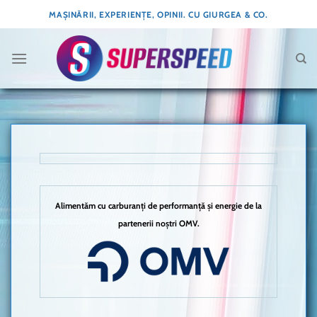
Skip
MAȘINĂRII, EXPERIENȚE, OPINII. CU GIURGEA & CO.
to
content
Alimentăm cu carburanți de performanță și energie de la
partenerii noștri OMV.